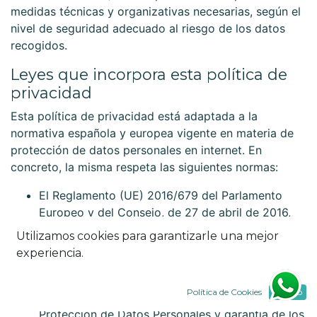
medidas técnicas y organizativas necesarias, según el
nivel de seguridad adecuado al riesgo de los datos
recogidos.
Leyes que incorpora esta política de
privacidad
Esta política de privacidad está adaptada a la
normativa española y europea vigente en materia de
protección de datos personales en internet. En
concreto, la misma respeta las siguientes normas:
El Reglamento (UE) 2016/679 del Parlamento
Europeo y del Consejo, de 27 de abril de 2016,
relativo a la protección de las personas físicas en
Utilizamos cookies para garantizarle una mejor
lo que respecta al tratamiento de datos
experiencia.
personales y a la libre circulación de estos datos
(RGPD).
Política de Cookies
Acepto
La Ley Orgánica 3/2018, de 5 de diciembre, de
Protección de Datos Personales y garantía de los